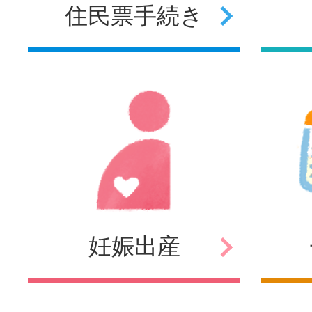
住民票
手続き
妊娠
出産