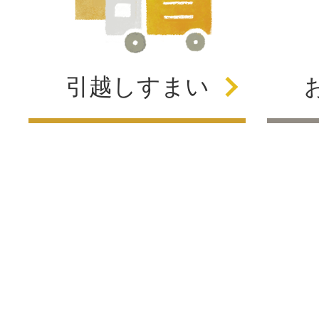
引越し
すまい