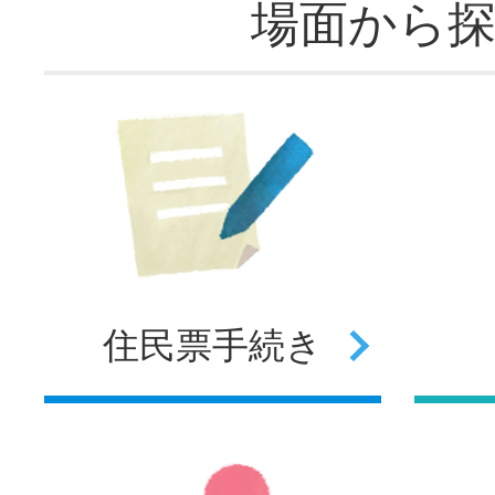
場面から
住民票
手続き