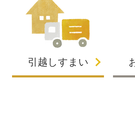
引越し
すまい