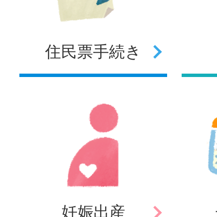
住民票
手続き
妊娠
出産