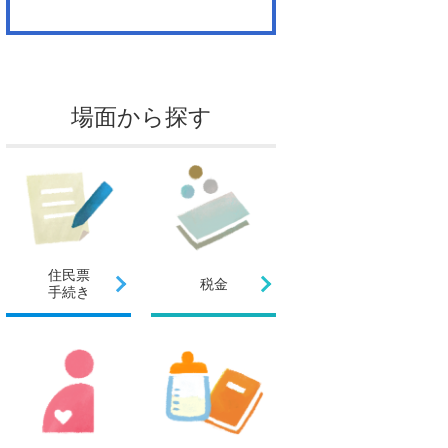
場面から探す
住民票
税金
手続き