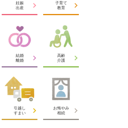
妊娠
子育て
出産
教育
結婚
高齢
離婚
介護
引越し
お悔やみ
すまい
相続