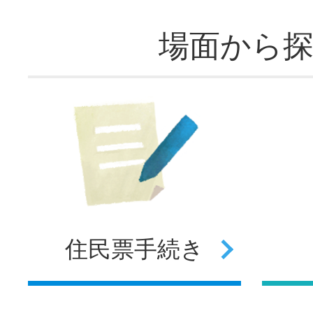
場面から
住民票
手続き