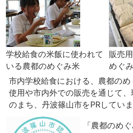
学校給食の米飯に使われて
販売
いる農都のめぐみ米
めぐ
市内学校給食における、農都のめ
使用や市内外での販売を通じて、
のまち、丹波篠山市をPRしてい
「農都のめぐ