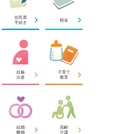
住民票
税金
手続き
妊娠
子育て
出産
教育
結婚
高齢
離婚
介護