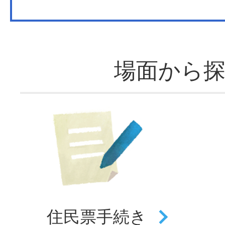
場面から
住民票
手続き