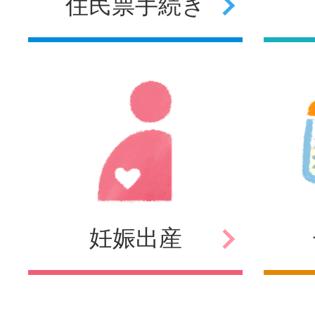
住民票
手続き
妊娠
出産