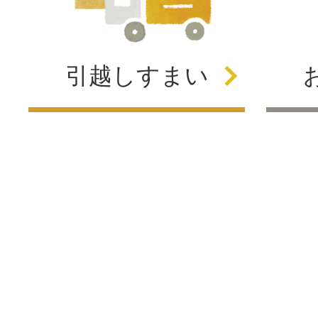
引越し
すまい