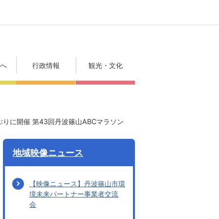
方へ
行政情報
観光・文化
りに開催 第43回丹波篠山ABCマラソン
地域映像ニュース
【映像ニュース】丹波篠山市環
境未来パートナー事業者交流
会