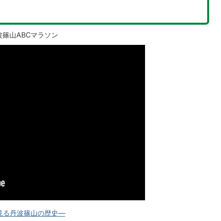
丹波篠山ABCマラソン
見る丹波篠山の歴史―