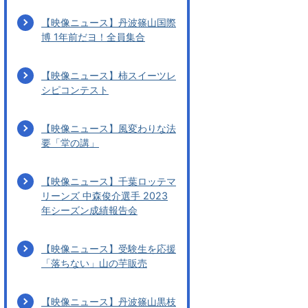
【映像ニュース】丹波篠山国際
博 1年前だヨ！全員集合
【映像ニュース】柿スイーツレ
シピコンテスト
【映像ニュース】風変わりな法
要「堂の講」
【映像ニュース】千葉ロッテマ
リーンズ 中森俊介選手 2023
年シーズン成績報告会
【映像ニュース】受験生を応援
「落ちない」山の芋販売
【映像ニュース】丹波篠山黒枝