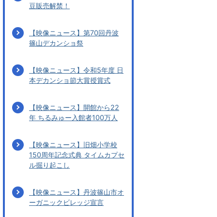
豆販売解禁！
【映像ニュース】第70回丹波
篠山デカンショ祭
【映像ニュース】令和5年度 日
本デカンショ節大賞授賞式
【映像ニュース】開館から22
年 ちるみゅー入館者100万人
【映像ニュース】旧畑小学校
150周年記念式典 タイムカプセ
ル掘り起こし
【映像ニュース】丹波篠山市オ
ーガニックビレッジ宣言