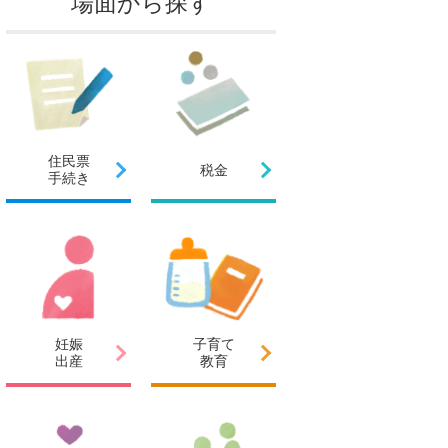
場面から探す
住民票
税金
手続き
妊娠
子育て
出産
教育