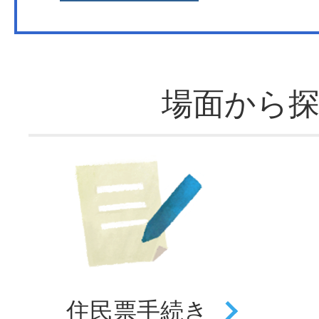
場面から
住民票
手続き