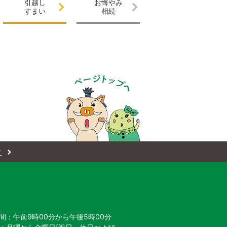
引越し
お悔やみ
すまい
相続
ィ
間：午前9時00分から午後5時00分