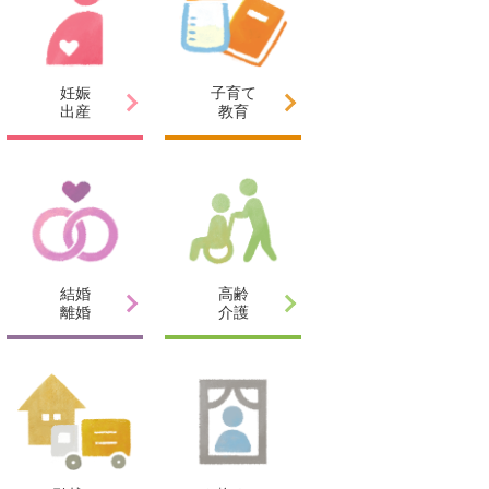
妊娠
子育て
出産
教育
結婚
高齢
離婚
介護