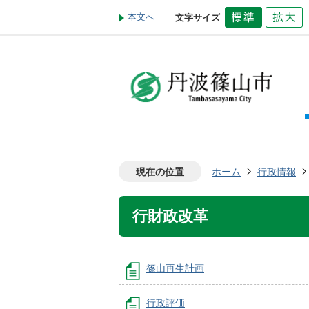
本文へ
文字サイズ
現在の位置
ホーム
行政情報
行財政改革
篠山再生計画
行政評価