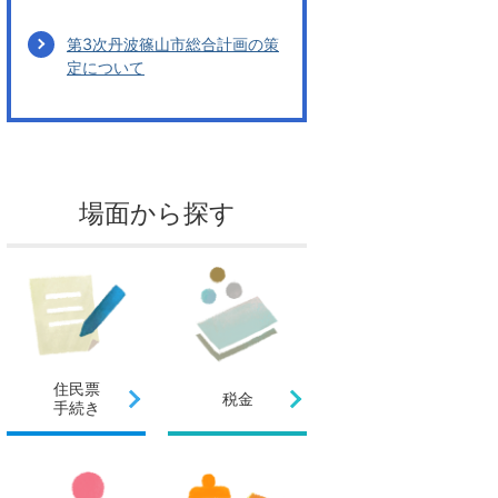
第3次丹波篠山市総合計画の策
定について
場面から探す
住民票
税金
手続き