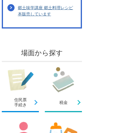
郷土味学講座 郷土料理レシピ
本販売しています
場面から探す
住民票
税金
手続き