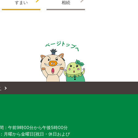
すまい
相続
ィ
間：午前9時00分から午後5時00分
：月曜から金曜日[祝日・休日および