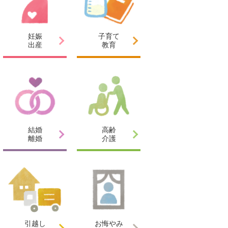
妊娠
子育て
出産
教育
結婚
高齢
離婚
介護
引越し
お悔やみ