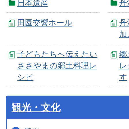
日本遺産
丹
田園交響ホール
丹
加
子どもたちへ伝えたい
郷
ささやまの郷土料理レ
レ
シピ
す
観光・文化