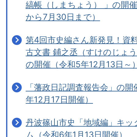
縞帳（しまちょう） 」の開催
から7月30日まで）
第4回市史編さん新発見！資
古文書 鋪之丞（すけのじょ
の開催（令和5年12月13日～
「藩政日記調査報告会」の開
年12月17日開催）
丹波篠山市史「地域編」キッ
ム（令和6年1月13日開催）