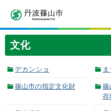
文化
デカンショ
ま
篠山市の指定文化財
篠
存