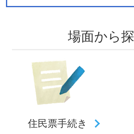
場面から
住民票
手続き