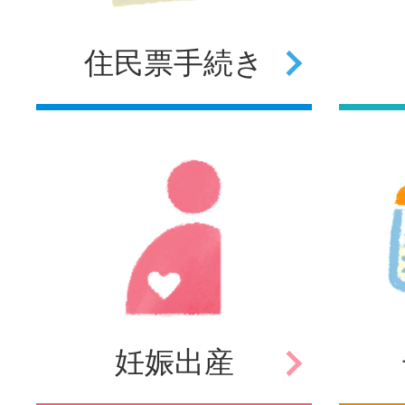
住民票
手続き
妊娠
出産