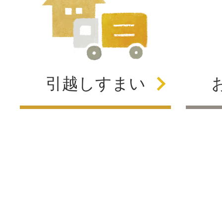
引越し
すまい