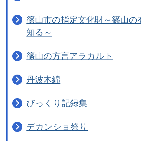
篠山市の指定文化財～篠山の
知る～
篠山の方言アラカルト
丹波木綿
びっくり記録集
デカンショ祭り