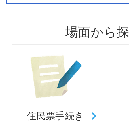
場面から
住民票
手続き