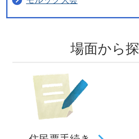
場面から
住民票
手続き