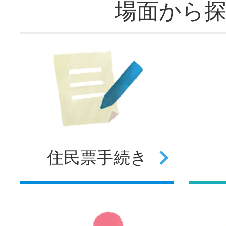
場面から
住民票
手続き