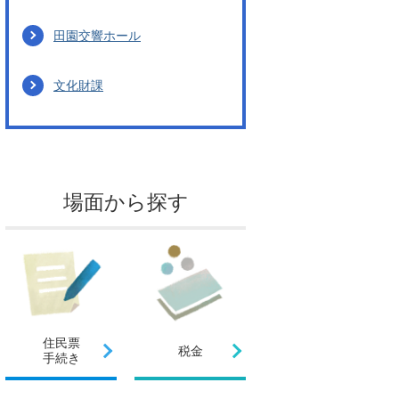
田園交響ホール
文化財課
場面から探す
住民票
税金
手続き