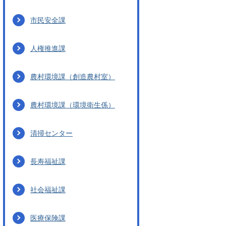
市民安全課
人権推進課
農村環境課（創造農村室）
農村環境課（環境衛生係）
清掃センター
長寿福祉課
社会福祉課
医療保険課