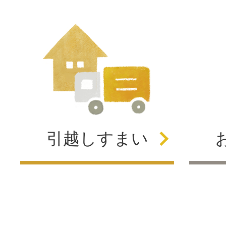
引越し
すまい