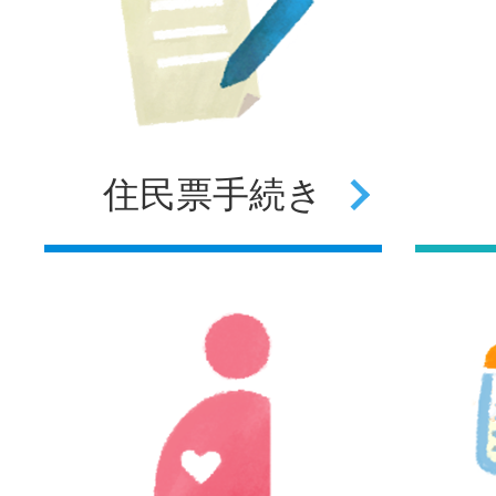
住民票
手続き