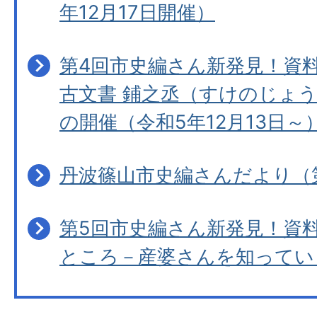
年12月17日開催）
第4回市史編さん新発見！資
古文書 鋪之丞（すけのじょ
の開催（令和5年12月13日～
丹波篠山市史編さんだより（
第5回市史編さん新発見！資
ところ－産婆さんを知ってい