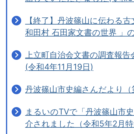
【終了】丹波篠山に伝わる古
和田村 石田家文書の世界 」
上立町自治会文書の調査報告
(令和4年11月19日)
丹波篠山市史編さんだより（
まるいのTVで「丹波篠山市
介されました（令和5年2月特