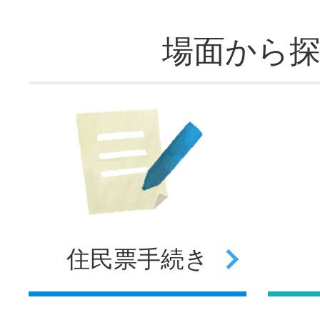
場面から
住民票
手続き