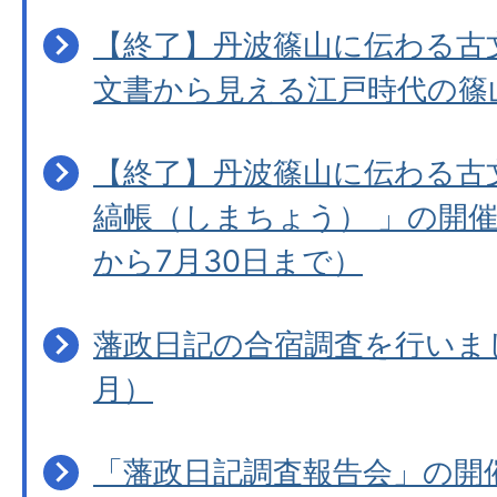
【終了】丹波篠山に伝わる古
文書から見える江戸時代の篠
【終了】丹波篠山に伝わる古
縞帳（しまちょう） 」の開催
から7月30日まで）
藩政日記の合宿調査を行いま
月）
「藩政日記調査報告会」の開