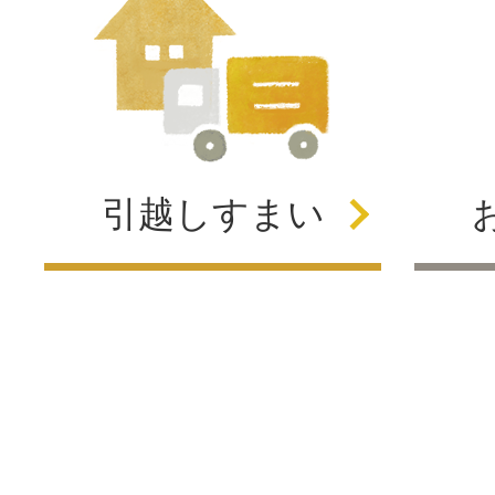
引越し
すまい