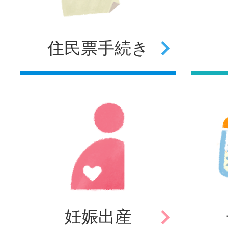
住民票
手続き
妊娠
出産