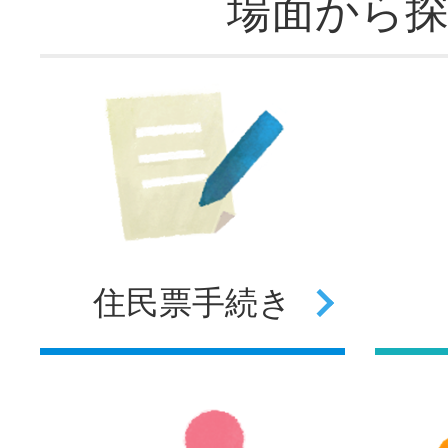
場面から
住民票
手続き