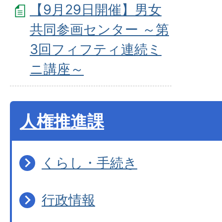
【9月29日開催】男女
共同参画センター ～第
3回フィフティ連続ミ
ニ講座～
人権推進課
くらし・手続き
行政情報