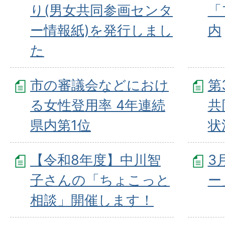
り(男女共同参画センタ
「
ー情報紙)を発行しまし
内
た
市の審議会などにおけ
第
る女性登用率 4年連続
共
県内第1位
状
【令和8年度】中川智
3
子さんの「ちょこっと
ー
相談」開催します！