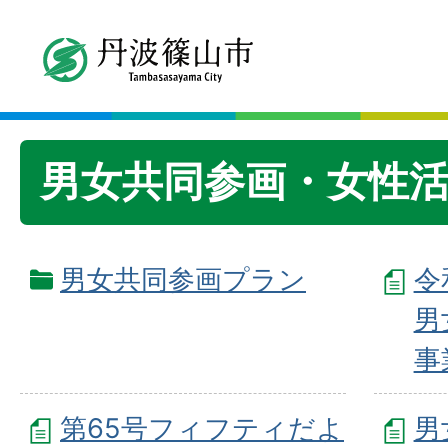
男女共同参画・女性
男女共同参画プラン
令
男
事
第65号フィフティだよ
男