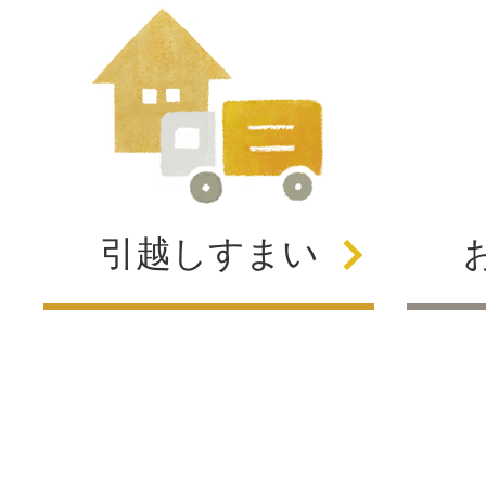
引越し
すまい