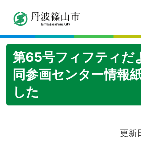
第65号フィフティだ
同参画センター情報紙
した
更新日