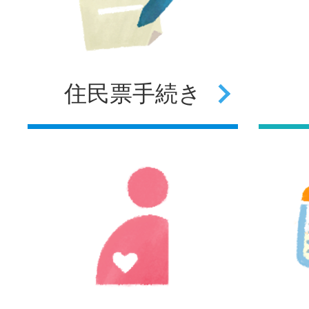
住民票
手続き