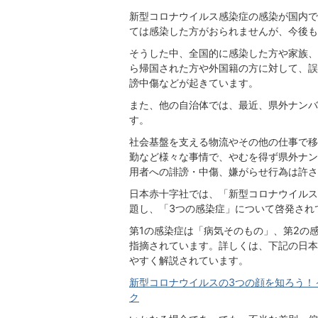
新型コロナウイルス感染症の感染が国内で
ては感染した方がおられませんが、今後も
そうした中、全国的に感染した方や家族、
ら帰国された方や外国籍の方に対して、誤
謗中傷などが起きています。
また、他の自治体では、最近、県外ナンバ
す。
社会基盤を支える物流やその他の仕事で移
勤など様々な事情で、やむを得ず県外ナン
用者への誹謗・中傷、嫌がらせ行為は許さ
日本赤十字社では、「新型コロナウイルス
題し、「3つの感染症」について啓発され
第1の感染症は「病気そのもの」、第2の
指摘されています。詳しくは、下記の日本
やすく解説されています。
新型コロナウイルスの3つの顔を知ろう！
ク