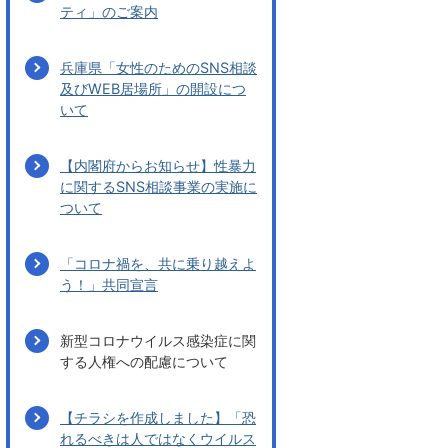
ティ」のご案内
兵庫県「女性のためのSNS相談
及びWEB居場所」の開設につ
いて
【内閣府からお知らせ】性暴力
に関するSNS相談事業の実施に
ついて
「コロナ禍を、共に乗り越えよ
う！」共同宣言
新型コロナウイルス感染症に関
する人権への配慮について
【チラシを作成しました】「恐
れるべきは人ではなくウイルス