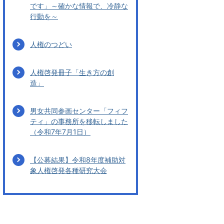
です」～確かな情報で、冷静な
行動を～
人権のつどい
人権啓発冊子「生き方の創
造」
男女共同参画センター「フィフ
ティ」の事務所を移転しました
（令和7年7月1日）
【公募結果】令和8年度補助対
象人権啓発各種研究大会