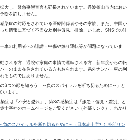
拡大し、緊急事態宣言も延長されています。丹波篠山市内におい
予断を許しません。
感染症の対応をされている医療関係者やその家族、また、中国か
った情報に基づく不当な差別や偏見、排除、いじめ、SNSでの誹
ー車の利用者への誹謗・中傷や煽り運転等が問題になっていま
動される方、通院や家庭の事情で運転される方、新年度からの転
バーのまま在住されている方もおられます。県外ナンバー車の利
れるものではありません。
の3つの顔を知ろう！～負のスパイラルを断ち切るために～」と
ています。
感染症は「不安と恐れ」、第3の感染症は「嫌悪・偏見・差別」と
赤十字社のホームページをご覧ください（外部リンク）。わかり
～負のスパイラルを断ち切るために～（日本赤十字社）外部リン