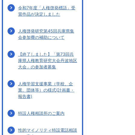
令和7年度「人権啓発標語」受
賞作品が決定しました
人権啓発研究第45回兵庫県集
会参加費の補助について
【終了しました】「第73回兵
庫県人権教育研究大会丹波地区
大会」の参加者募集
人権学習支援事業（学校、企
業、団体等）の様式(計画書・
報告書)
特設人権相談所のご案内
性的マイノリティ特設電話相談