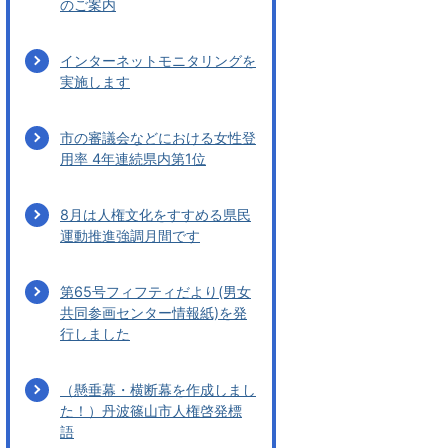
のご案内
インターネットモニタリングを
実施します
市の審議会などにおける女性登
用率 4年連続県内第1位
8月は人権文化をすすめる県民
運動推進強調月間です
第65号フィフティだより(男女
共同参画センター情報紙)を発
行しました
（懸垂幕・横断幕を作成しまし
た！）丹波篠山市人権啓発標
語