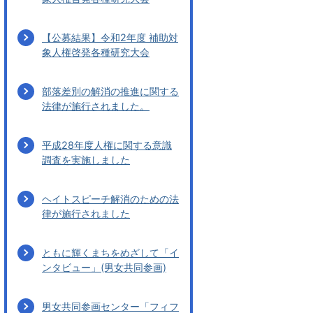
【公募結果】令和2年度 補助対
象人権啓発各種研究大会
部落差別の解消の推進に関する
法律が施行されました。
平成28年度人権に関する意識
調査を実施しました
ヘイトスピーチ解消のための法
律が施行されました
ともに輝くまちをめざして「イ
ンタビュー」(男女共同参画)
男女共同参画センター「フィフ