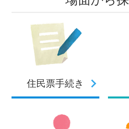
住民票
手続き