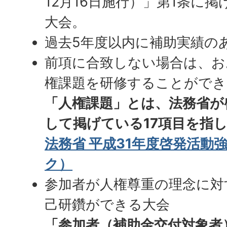
12月16日施行）」第1条に
大会。
過去5年度以内に補助実績の
前項に合致しない場合は、お
権課題を研修することができ
「人権課題」とは、法務省が
して掲げている17項目を指
法務省 平成31年度啓発活動
ク）
参加者が人権尊重の理念に対
己研鑽ができる大会
「参加者（補助金交付対象者