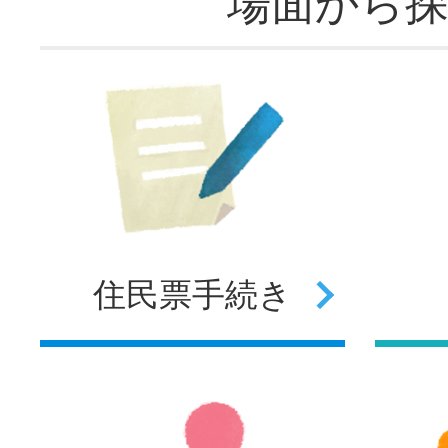
場面から
住民票
手続き