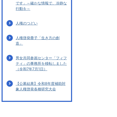
です」～確かな情報で、冷静な
行動を～
人権のつどい
人権啓発冊子「生き方の創
造」
男女共同参画センター「フィフ
ティ」の事務所を移転しました
（令和7年7月1日）
【公募結果】令和8年度補助対
象人権啓発各種研究大会