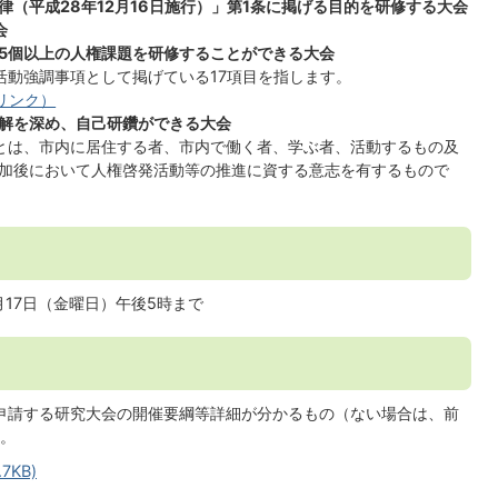
（平成28年12月16日施行）」第1条に掲げる目的を研修する大会
会
5個以上の人権課題を研修することができる大会
活動強調事項として掲げている17項目を指します。
リンク）
解を深め、自己研鑽ができる大会
とは、市内に居住する者、市内で働く者、学ぶ者、活動するもの及
加後において人権啓発活動等の推進に資する意志を有するもので
17日（金曜日）午後5時まで​​
申請する研究大会の開催要綱等詳細が分かるもの（ない場合は、前
。
KB)