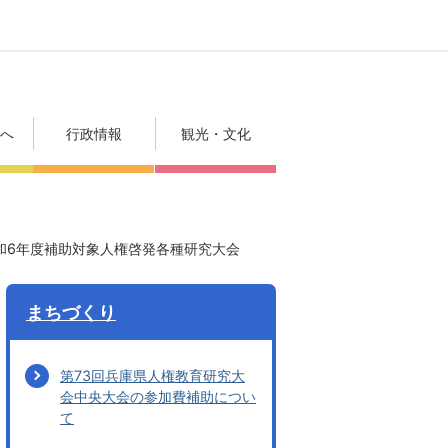
方へ
行政情報
観光・文化
和6年度補助対象人権啓発各種研究大会
まちづくり
第73回兵庫県人権教育研究大
会中央大会の参加費補助につい
て