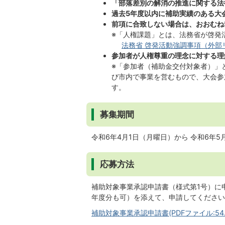
「部落差別の解消の推進に関する法律
過去5年度以内に補助実績のある大
前項に合致しない場合は、おおむね
※「人権課題」とは、法務省が啓発
法務省 啓発活動強調事項（外部
参加者が人権尊重の理念に対する理
※「参加者（補助金交付対象者）」
び市内で事業を営むもので、大会参
す。
募集期間
令和6年4月1日（月曜日）から 令和6年5月
応募方法
補助対象事業承認申請書（様式第1号）に
年度分も可）を添えて、申請してください
補助対象事業承認申請書(PDFファイル:54.7