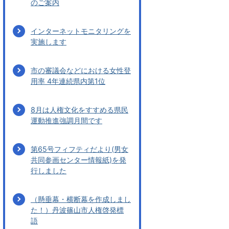
のご案内
インターネットモニタリングを
実施します
市の審議会などにおける女性登
用率 4年連続県内第1位
8月は人権文化をすすめる県民
運動推進強調月間です
第65号フィフティだより(男女
共同参画センター情報紙)を発
行しました
（懸垂幕・横断幕を作成しまし
た！）丹波篠山市人権啓発標
語