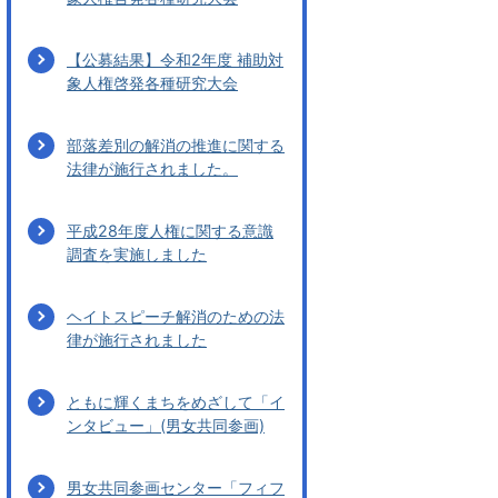
【公募結果】令和2年度 補助対
象人権啓発各種研究大会
部落差別の解消の推進に関する
法律が施行されました。
平成28年度人権に関する意識
調査を実施しました
ヘイトスピーチ解消のための法
律が施行されました
ともに輝くまちをめざして「イ
ンタビュー」(男女共同参画)
男女共同参画センター「フィフ