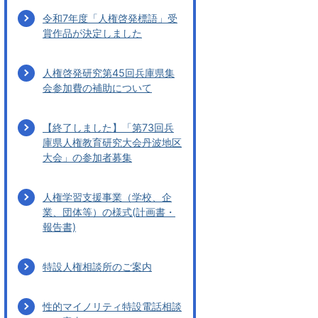
令和7年度「人権啓発標語」受
賞作品が決定しました
人権啓発研究第45回兵庫県集
会参加費の補助について
【終了しました】「第73回兵
庫県人権教育研究大会丹波地区
大会」の参加者募集
人権学習支援事業（学校、企
業、団体等）の様式(計画書・
報告書)
特設人権相談所のご案内
性的マイノリティ特設電話相談