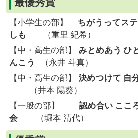
最優秀賞
【小学生の部】
ちがうってステ
しも
（重里 紀希）
【中・高生の部】
みとめあう ひ
んこう
（永井 斗真）
【中・高生の部】
決めつけて 自
（井本 陽葵）
【一般の部】
認め合い ここ
会
（堀本 清代）