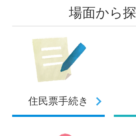
場面から
住民票
手続き