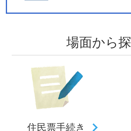
場面から
住民票
手続き