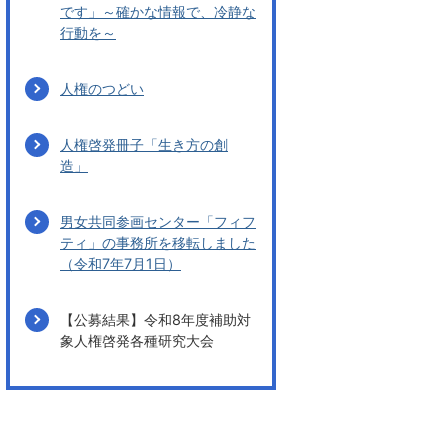
です」～確かな情報で、冷静な
行動を～
人権のつどい
人権啓発冊子「生き方の創
造」
男女共同参画センター「フィフ
ティ」の事務所を移転しました
（令和7年7月1日）
【公募結果】令和8年度補助対
象人権啓発各種研究大会