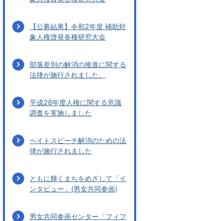
【公募結果】令和2年度 補助対
象人権啓発各種研究大会
部落差別の解消の推進に関する
法律が施行されました。
平成28年度人権に関する意識
調査を実施しました
ヘイトスピーチ解消のための法
律が施行されました
ともに輝くまちをめざして「イ
ンタビュー」(男女共同参画)
男女共同参画センター「フィフ