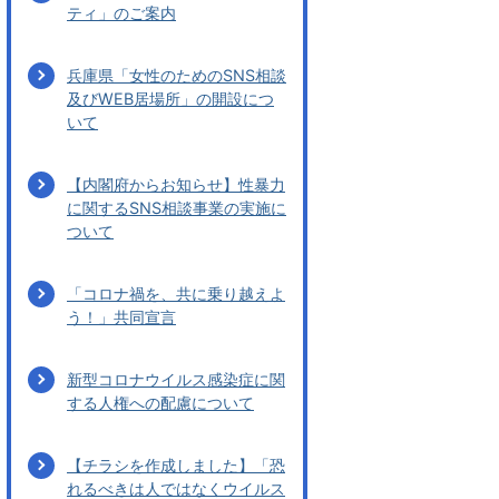
ティ」のご案内
兵庫県「女性のためのSNS相談
及びWEB居場所」の開設につ
いて
【内閣府からお知らせ】性暴力
に関するSNS相談事業の実施に
ついて
「コロナ禍を、共に乗り越えよ
う！」共同宣言
新型コロナウイルス感染症に関
する人権への配慮について
【チラシを作成しました】「恐
れるべきは人ではなくウイルス