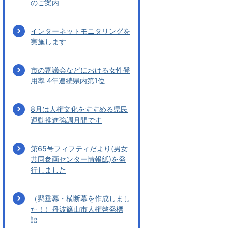
のご案内
インターネットモニタリングを
実施します
市の審議会などにおける女性登
用率 4年連続県内第1位
8月は人権文化をすすめる県民
運動推進強調月間です
第65号フィフティだより(男女
共同参画センター情報紙)を発
行しました
（懸垂幕・横断幕を作成しまし
た！）丹波篠山市人権啓発標
語