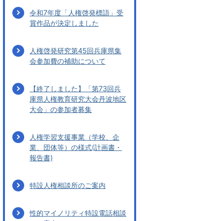
令和7年度「人権啓発標語」受
賞作品が決定しました
人権啓発研究第45回兵庫県集
会参加費の補助について
【終了しました】「第73回兵
庫県人権教育研究大会丹波地区
大会」の参加者募集
人権学習支援事業（学校、企
業、団体等）の様式(計画書・
報告書)
特設人権相談所のご案内
性的マイノリティ特設電話相談