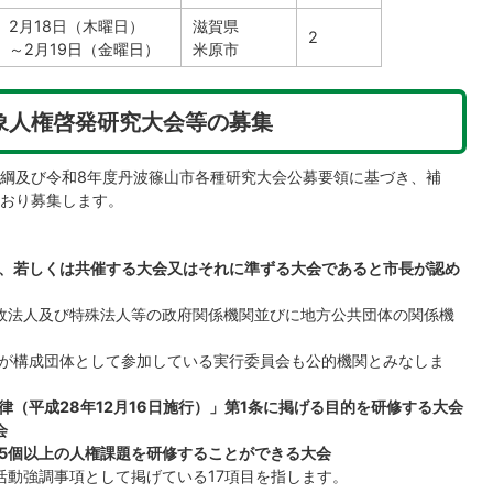
2月18日（木曜日）
滋賀県
2
～2月19日（金曜日）​
米原市
象人権啓発研究大会等の募集
綱及び令和8年度丹波篠山市各種研究大会公募要領に基づき、補
おり募集します。
、若しくは共催する大会又はそれに準ずる大会であると市長が認め
政法人及び特殊法人等の政府関係機関並びに地方公共団体の関係機
が構成団体として参加している実行委員会も公的機関とみなしま
（平成28年12月16日施行）」第1条に掲げる目的を研修する大会
会
5個以上の人権課題を研修することができる大会
活動強調事項として掲げている17項目を指します。