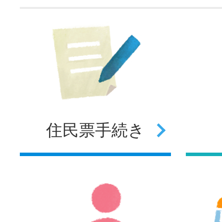
住民票
手続き