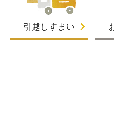
引越し
すまい