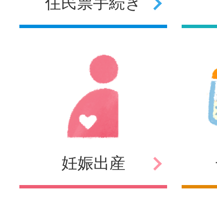
住民票
手続き
妊娠
出産