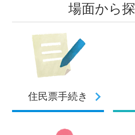
場面から
住民票
手続き