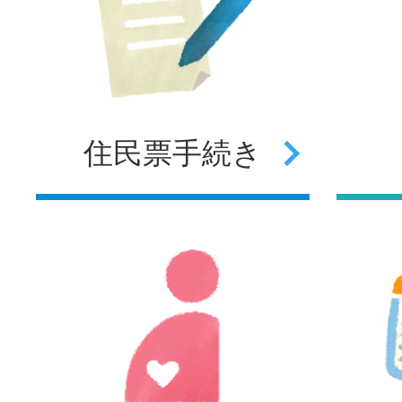
住民票
手続き