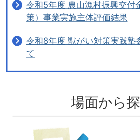
令和5年度 農山漁村振興交付
策）事業実施主体評価結果
令和8年度 獣がい対策実践塾
て
場面から