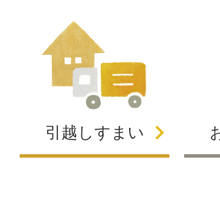
引越し
すまい