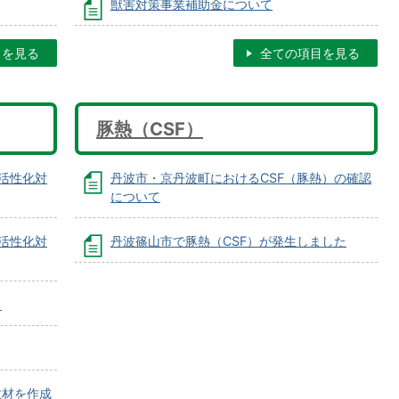
獣害対策事業補助金について
目を見る
全ての項目を見る
豚熱（CSF）
活性化対
丹波市・京丹波町におけるCSF（豚熱）の確認
について
活性化対
丹波篠山市で豚熱（CSF）が発生しました
！
教材を作成