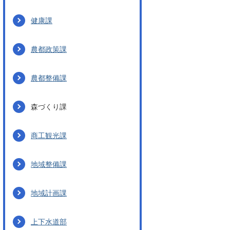
健康課
農都政策課
農都整備課
森づくり課
商工観光課
地域整備課
地域計画課
上下水道部