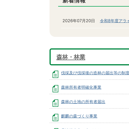
新着情報
2026年07月20日
令和8年度アラ
森林・林業
伐採及び伐採後の造林の届出等の制
森林所有者明確化事業
森林の土地の所有者届出
麒麟の森づくり事業