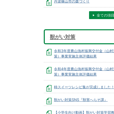
丹波篠山市の森づくり
全ての項
獣がい対策
令和3年度農山漁村振興交付金（山村
策）事業実施主体評価結果
令和4年度農山漁村振興交付金（山村
策）事業実施主体評価結果
柿スイーツレシピ集が完成しました
獣がい対策SNS『獣害へらそ課』
【小学生向け動画】獣がい対策学習