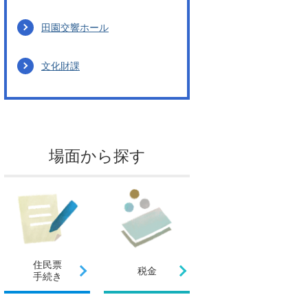
田園交響ホール
文化財課
場面から探す
住民票
税金
手続き