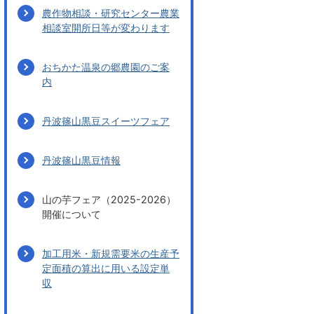
農作物相談・研究センター農業
相談室開所日等が変わります
おちかた温泉の郷農園のご案
内
丹波篠山黒豆スイーツフェア
丹波篠山黒豆情報
山の芋フェア（2025-2026）
開催について
加工用米・新規需要米の生産予
定面積の算出に用いる設定単
収