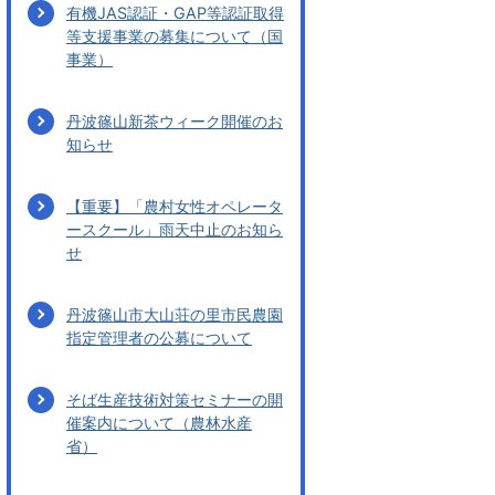
有機JAS認証・GAP等認証取得
等支援事業の募集について（国
事業）
丹波篠山新茶ウィーク開催のお
知らせ
【重要】「農村女性オペレータ
ースクール」雨天中止のお知ら
せ
丹波篠山市大山荘の里市民農園
指定管理者の公募について
そば生産技術対策セミナーの開
催案内について（農林水産
省）