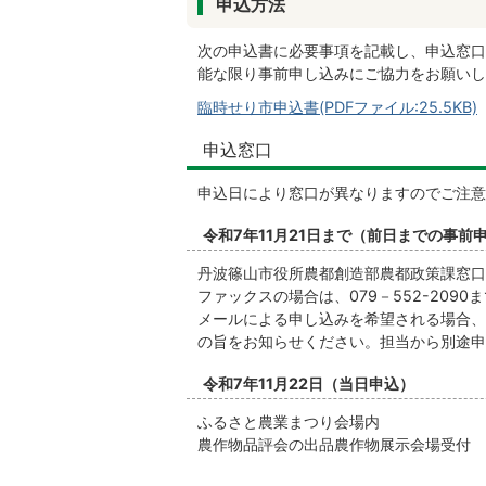
申込方法
次の申込書に必要事項を記載し、申込窓口
能な限り事前申し込みにご協力をお願いし
臨時せり市申込書(PDFファイル:25.5KB)
申込窓口
申込日により窓口が異なりますのでご注意
令和7年11月21日まで（前日までの事前
丹波篠山市役所農都創造部農都政策課窓口
ファックスの場合は、079－552-2090
メールによる申し込みを希望される場合、
の旨をお知らせください。担当から別途申
令和7年11月22日（当日申込）
ふるさと農業まつり会場内
農作物品評会の出品農作物展示会場受付