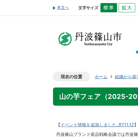
本文へ
文字サイズ
現在の位置
ホーム
組織から探
山の芋フェア（2025-2
【
イベント情報を追加しました_R7.11.12
丹
波篠山ブランド産品戦略会議では丹波篠