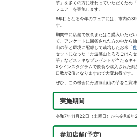
芋」を多くの方に味わっていただくため「
フェア」を実施します。
8年目となる今年のフェアには、市内の3
す。
期間中に店舗で飲食またはご購入いただい
て、アンケートに回答された方の中から抽
山の芋と環境に配慮して栽培したお米「
農
セットになった「丹波篠山とろろごはんセ
芋」などステキなプレゼントが当たるキャ
Xやインスタグラムで飲食や購入された商
口数が2倍となりますので大変お得です。
ぜひ、この機会に丹波篠山山の芋をご賞味
実施期間
令和7年11月22日（土曜日）から令和8年
参加店舗(予定)