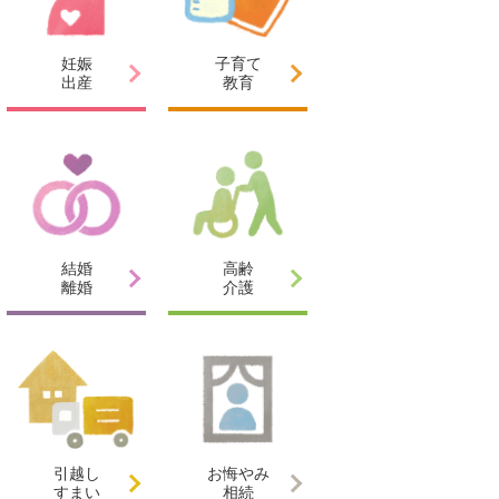
妊娠
子育て
出産
教育
結婚
高齢
離婚
介護
引越し
お悔やみ
すまい
相続