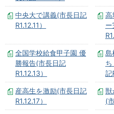
中央大で講義(市長日記
高
R1.12.11）
ー
R1
全国学校給食甲子園 優
島
勝報告(市長日記
ち
R1.12.13）
記R
産高生を激励(市長日記
獣
R1.12.17）
(