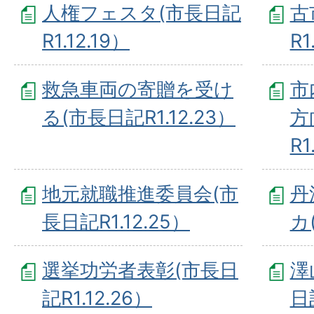
人権フェスタ(市長日記
古
R1.12.19）
R1
救急車両の寄贈を受け
市
る(市長日記R1.12.23）
方
R1
地元就職推進委員会(市
丹
長日記R1.12.25）
カ
選挙功労者表彰(市長日
澤
記R1.12.26）
日記