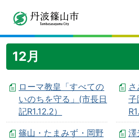
12月
ローマ教皇「すべての
さ
いのちを守る」(市長日
子
記R1.12.2）
R1
篠山・たまみず・岡野
澤