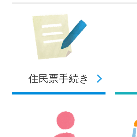
住民票
手続き