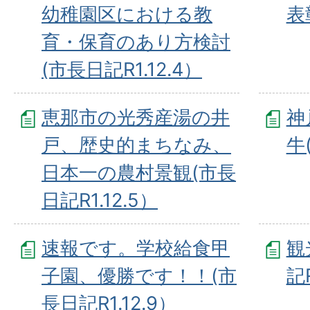
幼稚園区における教
表
育・保育のあり方検討
(市長日記R1.12.4）
恵那市の光秀産湯の井
神
戸、歴史的まちなみ、
牛
日本一の農村景観(市長
日記R1.12.5）
速報です。学校給食甲
観
子園、優勝です！！(市
記R
長日記R1.12.9）