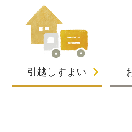
引越し
すまい