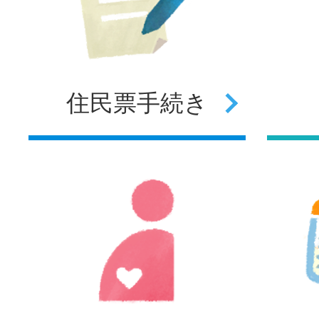
住民票
手続き