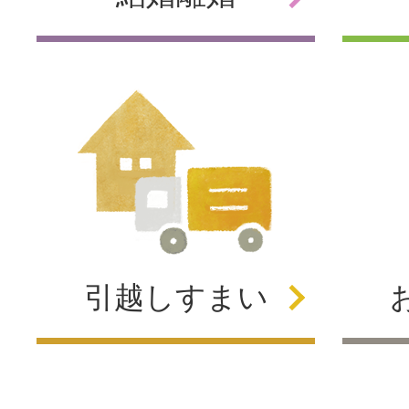
引越し
すまい