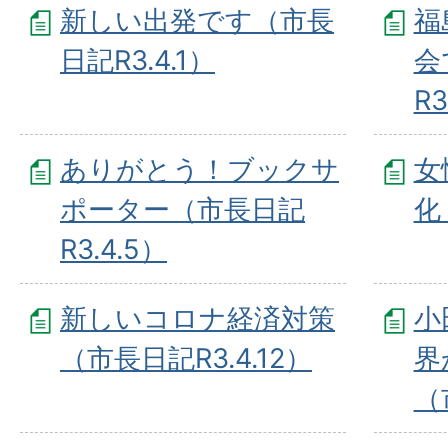
新しい出発です（市長
福
日記R3.4.1）
会
R3
ありがとう！ブックサ
女
ポーター（市長日記
化
R3.4.5）
新しいコロナ経済対策
小
（市長日記R3.4.12）
界
（