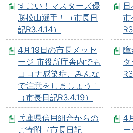
すごい！マスターズ優
日
勝松山選手！（市長日
市
記R3.4.14）
R3
4月19日の市長メッセ
障
ージ 市役所庁舎内でも
タ
コロナ感染症、みんな
R3
で注意をしましょう！
（市長日記R3.4.19）
兵庫県信用組合からの
4
ご寄附（市長日記
ー