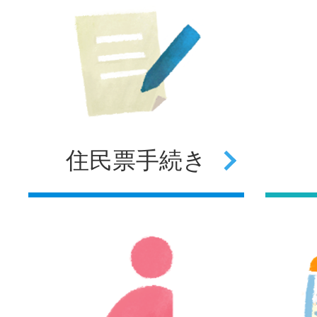
住民票
手続き