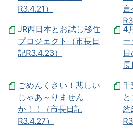
R3.4.21）
言
R3
JR西日本とお試し移住
4
プロジェクト（市長日
ー
記R3.4.23）
目
長
ごめんくさい！悲しい
千
じゃあ～りません
と
か！！（市長日記
約
R3.4.27）
R3