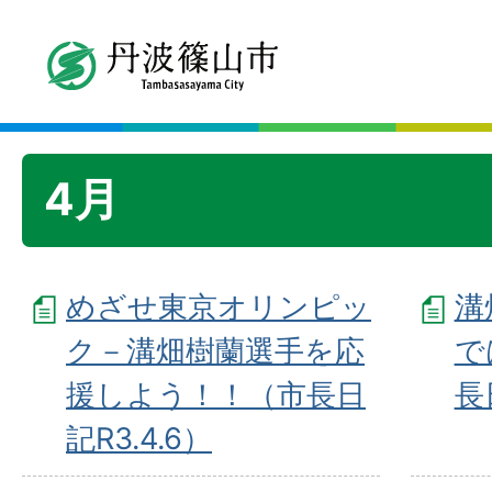
4月
めざせ東京オリンピッ
溝
ク－溝畑樹蘭選手を応
で
援しよう！！（市長日
長
記R3.4.6）