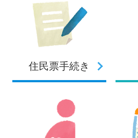
住民票
手続き