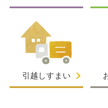
引越し
すまい