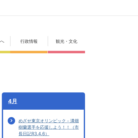
方へ
行政情報
観光・文化
4月
めざせ東京オリンピック－溝畑
樹蘭選手を応援しよう！！（市
長日記R3.4.6）