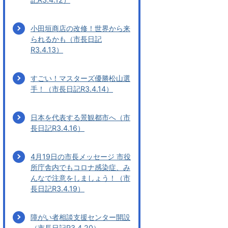
小田垣商店の改修！世界から来
られるかも（市長日記
R3.4.13）
すごい！マスターズ優勝松山選
手！（市長日記R3.4.14）
日本を代表する景観都市へ（市
長日記R3.4.16）
4月19日の市長メッセージ 市役
所庁舎内でもコロナ感染症、み
んなで注意をしましょう！（市
長日記R3.4.19）
障がい者相談支援センター開設
（市長日記R3.4.20）