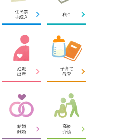
住民票
税金
手続き
妊娠
子育て
出産
教育
結婚
高齢
離婚
介護