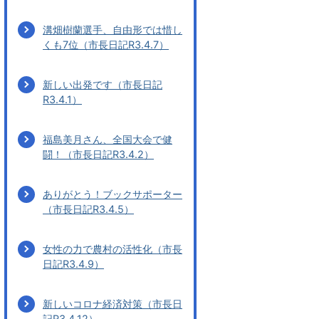
溝畑樹蘭選手、自由形では惜し
くも7位（市長日記R3.4.7）
新しい出発です（市長日記
R3.4.1）
福島美月さん、全国大会で健
闘！（市長日記R3.4.2）
ありがとう！ブックサポーター
（市長日記R3.4.5）
女性の力で農村の活性化（市長
日記R3.4.9）
新しいコロナ経済対策（市長日
記R3.4.12）