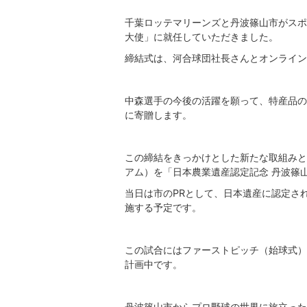
千葉ロッテマリーンズと丹波篠山市がスポ
大使」に就任していただきました。
締結式は、河合球団社長さんとオンライン
中森選手の今後の活躍を願って、特産品の
に寄贈します。
この締結をきっかけとした新たな取組みと
アム）を「日本農業遺産認定記念 丹波篠
当日は市のPRとして、日本遺産に認定さ
施する予定です。
この試合にはファーストピッチ（始球式）
計画中です。
丹波篠山市からプロ野球の世界に旅立った