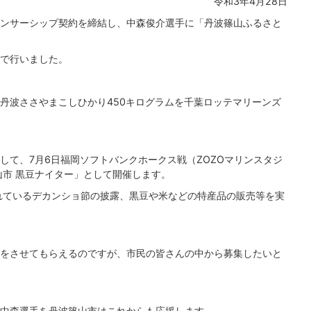
令和3年4月28日
ンサーシップ契約を締結し、中森俊介選手に「丹波篠山ふるさと
で行いました。
丹波ささやまこしひかり450キログラムを千葉ロッテマリーンズ
して、7月6日福岡ソフトバンクホークス戦（ZOZOマリンスタジ
山市 黒豆ナイター」として開催します。
れているデカンショ節の披露、黒豆や米などの特産品の販売等を実
をさせてもらえるのですが、市民の皆さんの中から募集したいと
中森選手を丹波篠山市はこれからも応援します。