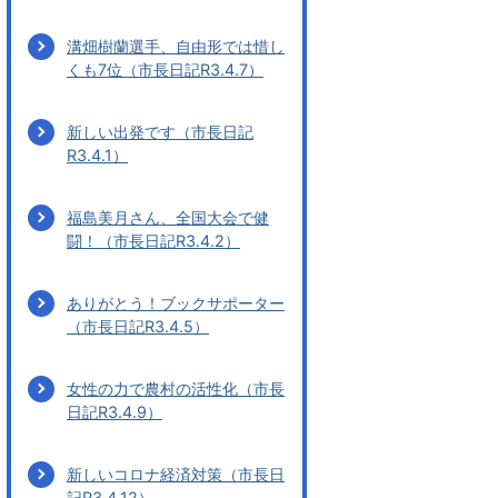
溝畑樹蘭選手、自由形では惜し
くも7位（市長日記R3.4.7）
新しい出発です（市長日記
R3.4.1）
福島美月さん、全国大会で健
闘！（市長日記R3.4.2）
ありがとう！ブックサポーター
（市長日記R3.4.5）
女性の力で農村の活性化（市長
日記R3.4.9）
新しいコロナ経済対策（市長日
記R3.4.12）