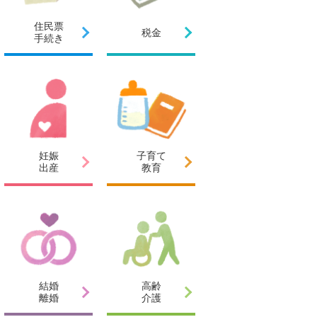
住民票
税金
手続き
妊娠
子育て
出産
教育
結婚
高齢
離婚
介護