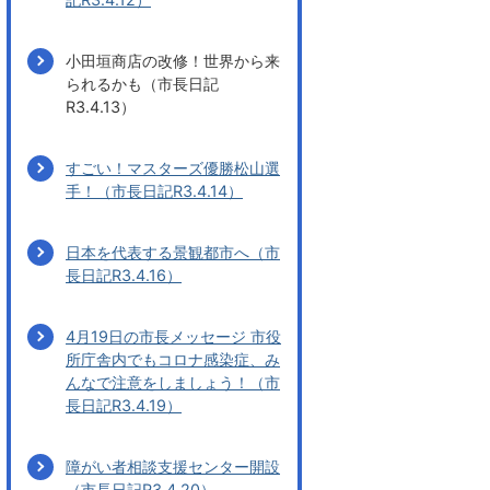
小田垣商店の改修！世界から来
られるかも（市長日記
R3.4.13）
すごい！マスターズ優勝松山選
手！（市長日記R3.4.14）
日本を代表する景観都市へ（市
長日記R3.4.16）
4月19日の市長メッセージ 市役
所庁舎内でもコロナ感染症、み
んなで注意をしましょう！（市
長日記R3.4.19）
障がい者相談支援センター開設
（市長日記R3.4.20）