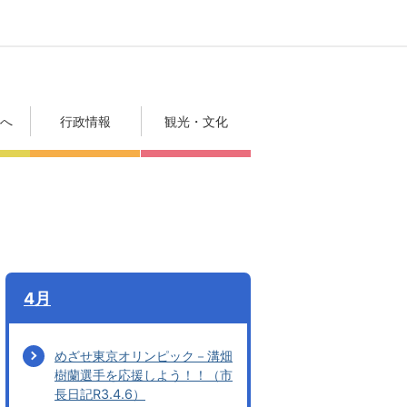
方へ
行政情報
観光・文化
4月
めざせ東京オリンピック－溝畑
樹蘭選手を応援しよう！！（市
長日記R3.4.6）