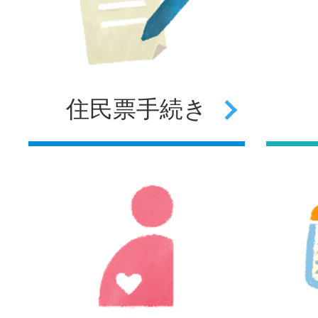
住民票
手続き