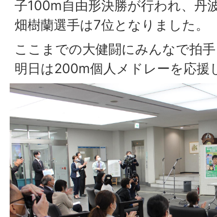
子100m自由形決勝が行われ、丹
畑樹蘭選手は7位となりました。
ここまでの大健闘にみんなで拍手
明日は200m個人メドレーを応援