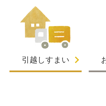
引越し
すまい