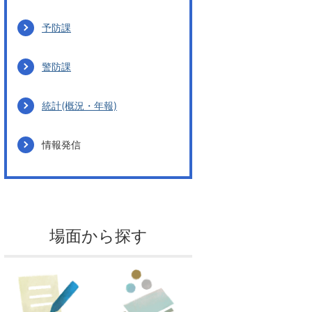
予防課
警防課
統計(概況・年報)
情報発信
場面から探す