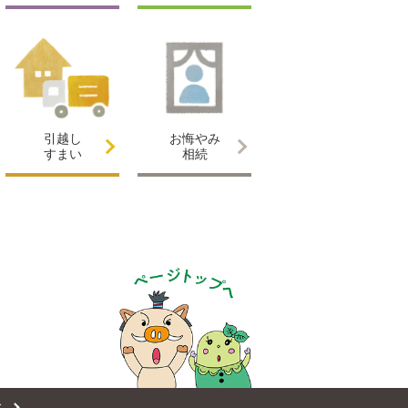
引越し
お悔やみ
すまい
相続
ィ