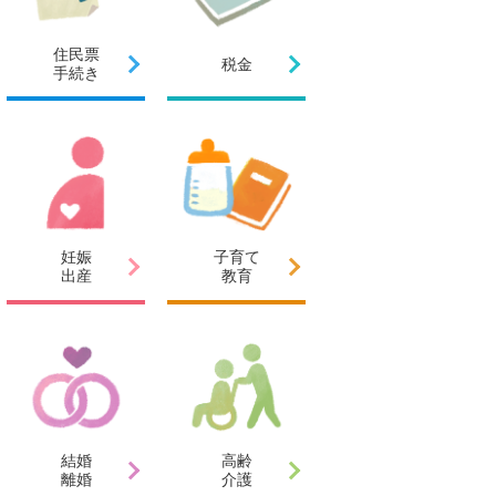
住民票
税金
手続き
妊娠
子育て
出産
教育
結婚
高齢
離婚
介護