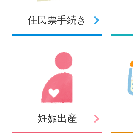
住民票
手続き
妊娠
出産