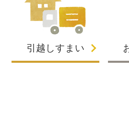
引越し
すまい