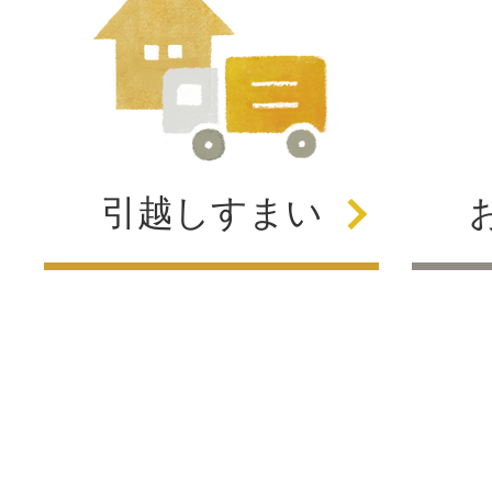
引越し
すまい