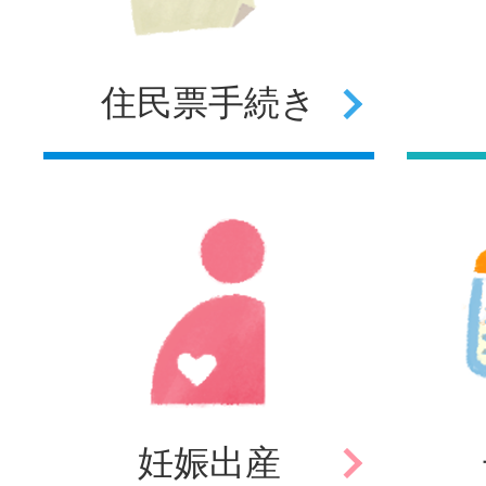
住民票
手続き
妊娠
出産