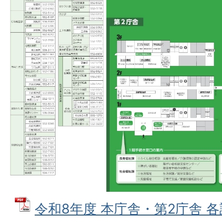
令和8年度 本庁舎・第2庁舎 各