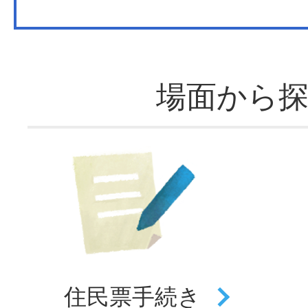
場面から
住民票
手続き