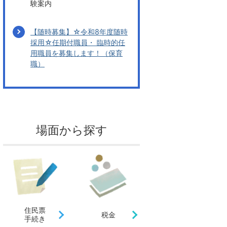
験案内
【随時募集】☆令和8年度随時
採用☆任期付職員・ 臨時的任
用職員を募集します！（保育
職）
場面から探す
住民票
税金
手続き