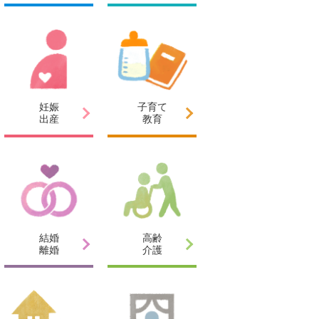
妊娠
子育て
出産
教育
結婚
高齢
離婚
介護