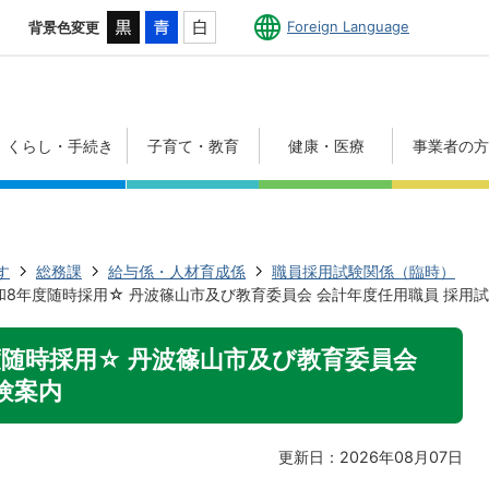
Foreign Language
背景色変更
くらし・手続き
子育て・教育
健康・医療
事業者の
す
総務課
給与係・人材育成係
職員採用試験関係（臨時）
8年度随時採用☆ 丹波篠山市及び教育委員会 会計年度任用職員 採用
随時採用☆ 丹波篠山市及び教育委員会
験案内
更新日：2026年08月07日