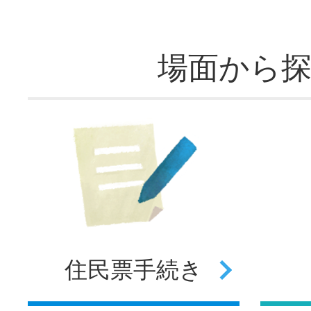
場面から
住民票
手続き