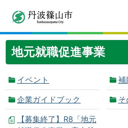
地元就職促進事業
イベント
補
企業ガイドブック
そ
【募集終了】R8「地元