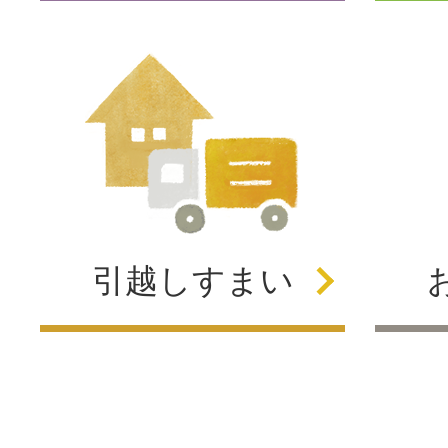
引越し
すまい