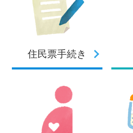
住民票
手続き