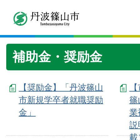
補助金・奨励金
【奨励金】「丹波篠山
【
市新規学卒者就職奨励
篠
金」
業
説
載